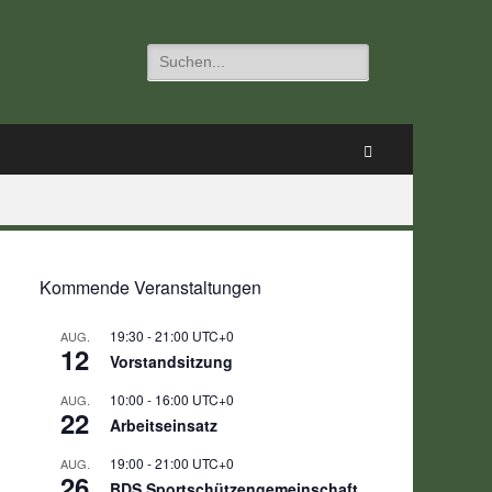
Suchen
nach:
Suchen
Kommende Veranstaltungen
19:30
-
21:00
UTC+0
AUG.
12
Vorstandsitzung
10:00
-
16:00
UTC+0
AUG.
22
Arbeitseinsatz
19:00
-
21:00
UTC+0
AUG.
26
BDS Sportschützengemeinschaft