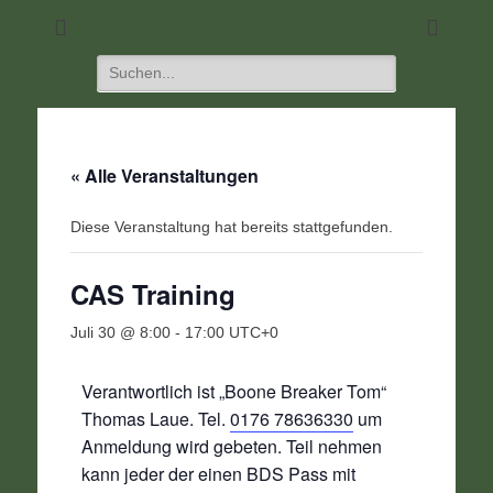
DIE Seite für alle Schützen
SC 1968 Klein-
Umstadt
Suchen
nach:
« Alle Veranstaltungen
Diese Veranstaltung hat bereits stattgefunden.
CAS Training
Juli 30 @ 8:00
-
17:00
UTC+0
Verantwortlich ist „Boone Breaker Tom“
Thomas Laue. Tel.
0176 78636330
um
Anmeldung wird gebeten. Teil nehmen
kann jeder der einen BDS Pass mit