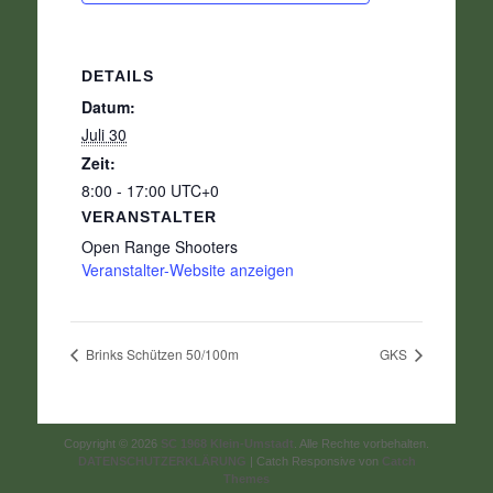
DETAILS
Datum:
Juli 30
Zeit:
8:00 - 17:00
UTC+0
VERANSTALTER
Open Range Shooters
Veranstalter-Website anzeigen
Brinks Schützen 50/100m
GKS
Copyright © 2026
SC 1968 Klein-Umstadt
. Alle Rechte vorbehalten.
DATENSCHUTZERKLÄRUNG
| Catch Responsive von
Catch
Themes