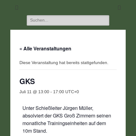
DIE Seite für alle Schützen
SC 1968 Klein-
Umstadt
Suchen
nach:
« Alle Veranstaltungen
Diese Veranstaltung hat bereits stattgefunden.
GKS
Juli 11 @ 13:00
-
17:00
UTC+0
Unter Schießleiter Jürgen Müller,
absolviert der GKS Groß Zimmern seinen
monatliche Trainingseinheiten auf dem
10m Stand.