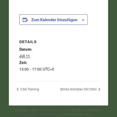
Zum Kalender hinzufügen
DETAILS
Datum:
Juli 11
Zeit:
13:00 - 17:00
UTC+0
CAS Training
Brinks Schützen 50/100m
Copyright © 2026
SC 1968 Klein-Umstadt
. Alle Rechte vorbehalten.
DATENSCHUTZERKLÄRUNG
| Catch Responsive von
Catch