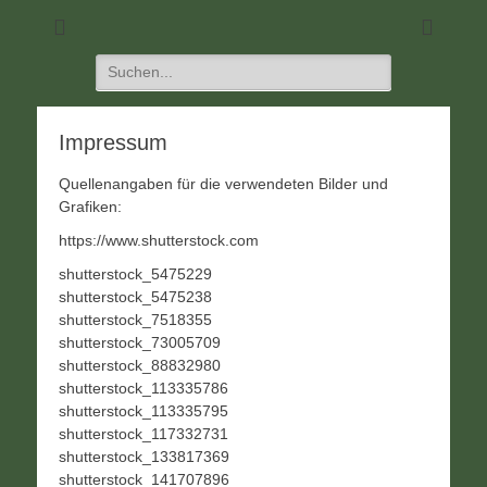
DIE Seite für alle Schützen
SC 1968 Klein-
Umstadt
Suchen
nach:
Impressum
Quellenangaben für die verwendeten Bilder und
Grafiken:
https://www.shutterstock.com
shutterstock_5475229
shutterstock_5475238
shutterstock_7518355
shutterstock_73005709
shutterstock_88832980
shutterstock_113335786
shutterstock_113335795
shutterstock_117332731
shutterstock_133817369
shutterstock_141707896