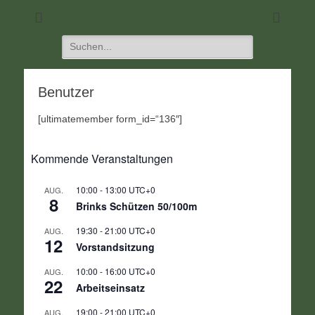
DIE Seite für alle Schützen
SC 1968 Klein-
Umstadt
Suchen
nach:
Benutzer
[ultimatemember form_id=“136″]
Kommende Veranstaltungen
10:00
-
13:00
UTC+0
AUG.
8
Brinks Schützen 50/100m
19:30
-
21:00
UTC+0
AUG.
12
Vorstandsitzung
10:00
-
16:00
UTC+0
AUG.
22
Arbeitseinsatz
19:00
-
21:00
UTC+0
AUG.