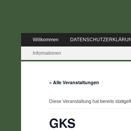
SC 1968 Klein-Um
DIE Seite für alle Schützen
Primäres
Zum
Willkommen
DATENSCHUTZERKLÄRU
Inhalt
Menü
Sekundäres
Zum
springen
Informationen
Inhalt
Menü
springen
« Alle Veranstaltungen
Diese Veranstaltung hat bereits stattge
GKS