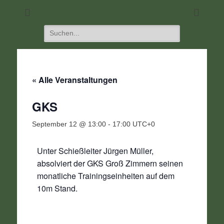
DIE Seite für alle Schützen
SC 1968 Klein-
Umstadt
Suchen
nach:
« Alle Veranstaltungen
GKS
September 12 @ 13:00
-
17:00
UTC+0
Unter Schießleiter Jürgen Müller,
absolviert der GKS Groß Zimmern seinen
monatliche Trainingseinheiten auf dem
10m Stand.