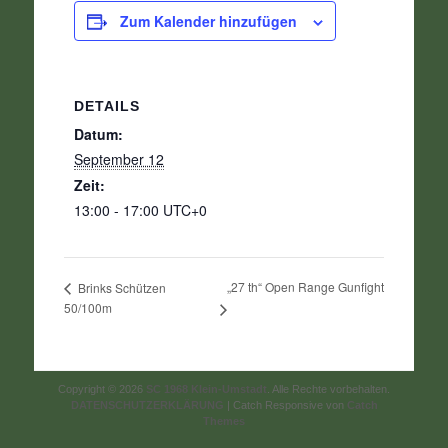
Zum Kalender hinzufügen
DETAILS
Datum:
September 12
Zeit:
13:00 - 17:00
UTC+0
„27 th“ Open Range Gunfight
Brinks Schützen
50/100m
Copyright © 2026
SC 1968 Klein-Umstadt
. Alle Rechte vorbehalten.
DATENSCHUTZERKLÄRUNG
| Catch Responsive von
Catch
Themes