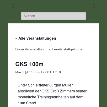
DIE Seite für alle Schützen
SC 1968 Klein-
Umstadt
Suchen
nach:
« Alle Veranstaltungen
Diese Veranstaltung hat bereits stattgefunden.
GKS 100m
Mai 9 @ 14:00
-
17:00
UTC+0
Unter Schießleiter Jürgen Müller,
absolviert der GKS Groß Zimmern seinen
monatliche Trainingseinheiten auf dem
10m Stand.