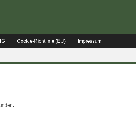
stadt
NG
Cookie-Richtlinie (EU)
Impressum
funden.