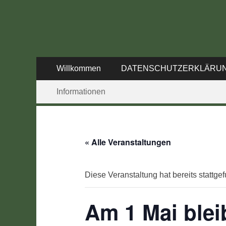
SC 1968 Klein-Um
DIE Seite für alle Schützen
Primäres
Zum
Willkommen
DATENSCHUTZERKLÄRU
Inhalt
Menü
Sekundäres
Zum
springen
Informationen
Inhalt
Menü
springen
« Alle Veranstaltungen
Diese Veranstaltung hat bereits stattge
Am 1 Mai ble