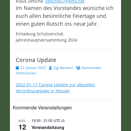
Klaus Zetsche.
zetsche57@gmx.net
Im Namen des Vorstandes wünsche ich
euch allen besinnliche Feiertage und
einen guten Rutsch ins neue Jahr.
Einladung Schützenclub
Jahreshauptversammlung 2024
Corona Update
Veröffentlicht
Autor
22. Januar 2022
Sigi Bechert
Kommentar
am
hinterlassen
2022-01-17 Corona Update zur aktuellen
Verordnungslage in Hessen
Kommende Veranstaltungen
19:30
-
21:00
UTC+0
AUG.
12
Vorstandsitzung