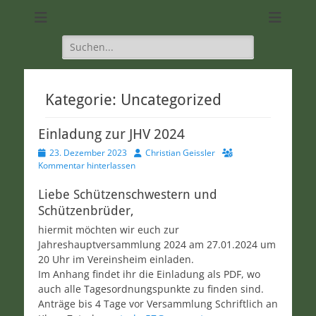
DIE Seite für alle Schützen
SC 1968 Klein-
Umstadt
Suchen
nach:
Kategorie:
Uncategorized
Einladung zur JHV 2024
Veröffentlicht
Autor
23. Dezember 2023
Christian Geissler
am
Kommentar hinterlassen
Liebe Schützenschwestern und
Schützenbrüder,
hiermit möchten wir euch zur
Jahreshauptversammlung 2024 am 27.01.2024 um
20 Uhr im Vereinsheim einladen.
Im Anhang findet ihr die Einladung als PDF, wo
auch alle Tagesordnungspunkte zu finden sind.
Anträge bis 4 Tage vor Versammlung Schriftlich an