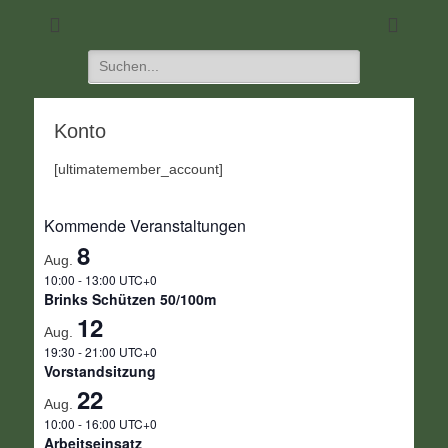
DIE Seite für alle Schützen
SC 1968 Klein-
Umstadt
Suchen
nach:
Konto
[ultimatemember_account]
Kommende Veranstaltungen
8
Aug.
10:00
-
13:00
UTC+0
Brinks Schützen 50/100m
12
Aug.
19:30
-
21:00
UTC+0
Vorstandsitzung
22
Aug.
10:00
-
16:00
UTC+0
Arbeitseinsatz